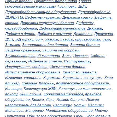
Горные породы
,
Горючесть материалов
,
Гравий
,
Грузоподъемные механизмы
,
Грунтовки
,
ДВП
,
Деревообрабатывающее оборудование
,
Деревообработка
,
ДЕФЕКТЫ
,
Дефекты керамики
,
Дефекты краски
,
Дефекты
стекла
,
Дефекты структуры бетона
,
Дефекты,
деревообработка
,
Деформации материалов
,
Добавки
,
Добавки в бетон
,
Добавки к цементу
,
Дозаторы
,
Древесина
,
ДСП
,
ЖД транспорт
,
Заводы
,
Заводы, производства, цеха
,
Замазки
,
Заполнители для бетона
,
Защита бетона
,
Защита древесины
,
Защита от коррозии
,
Звукопоглащающий материал
,
Золы
,
Известь
,
Изделия
деревянные
,
Изделия из стекла
,
Инструменты
,
Инструменты геодезия
,
Испытания бетона
,
Испытательное оборудование
,
Качество цемента
,
Качество, контроль
,
Керамика
,
Керамика и огнеупоры
,
Клеи
,
Клинкер
,
Колодцы
,
Колонны
,
Компрессорное оборудование
,
Конвеера
,
Конструкции ЖБИ
,
Конструкции металлические
,
Конструкции прочие
,
Коррозия материалов
,
Крановое
оборудование
,
Краски
,
Лаки
,
Легкие бетоны
,
Легкие
наполнители для бетона
,
Лестницы
,
Лотки
,
Мастики
,
Мельницы
,
Минералы
,
Монтажное оборудование
,
Мосты
,
Напыления
,
Обжиговое оборудование
,
Обои
,
Оборудование
,