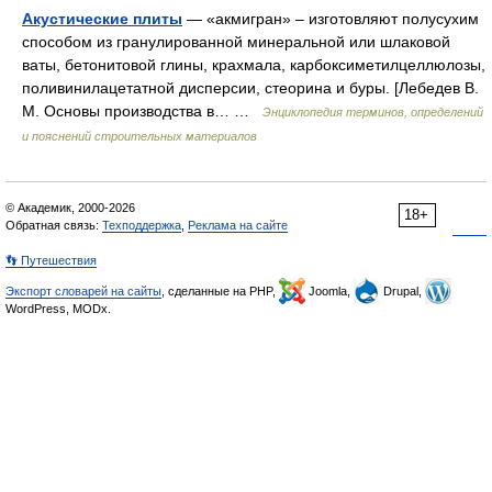
Акустические плиты
— «акмигран» – изготовляют полусухим
способом из гранулированной минеральной или шлаковой
ваты, бетонитовой глины, крахмала, карбоксиметилцеллюлозы,
поливинилацетатной дисперсии, стеорина и буры. [Лебедев В.
М. Основы производства в… …
Энциклопедия терминов, определений
и пояснений строительных материалов
© Академик, 2000-2026
18+
Обратная связь:
Техподдержка
,
Реклама на сайте
👣 Путешествия
Экспорт словарей на сайты
, сделанные на PHP,
Joomla,
Drupal,
WordPress, MODx.